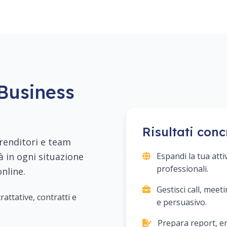
 Business
Risultati conc
prenditori e team
Espandi la tua atti
 in ogni situazione
professionali.
nline.
Gestisci call, meet
attative, contratti e
e persuasivo.
Prepara report, em