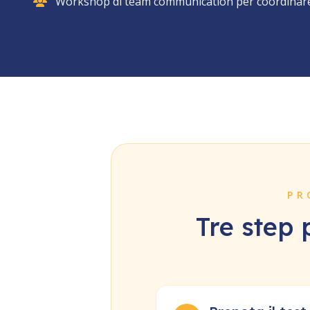
Workshop di team communication per coordinare 
PR
Tre step 