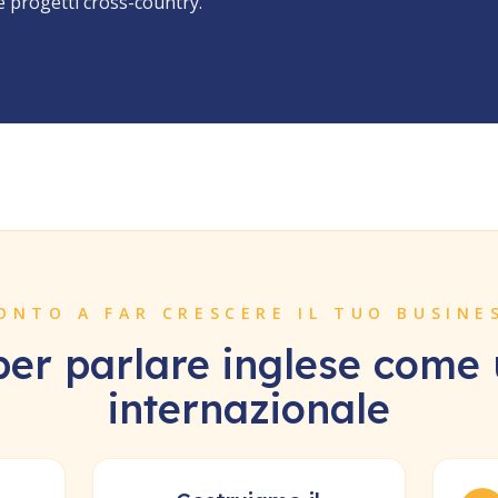
progetti cross-country.
ONTO A FAR CRESCERE IL TUO BUSINE
per parlare inglese come
internazionale