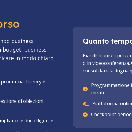
orso
Quanto tempo 
ondo business:
di budget, business
Pianifichiamo il percor
nicare in modo chiaro,
o in videoconferenza. 
consolidare la lingua q
 pronuncia, fluency e
Programmazione fle
mirati.
gestione di obiezioni
Piattaforma online
Checkpoint periodic
ompliance e due diligence.