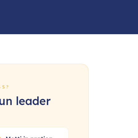
SS?
 un leader